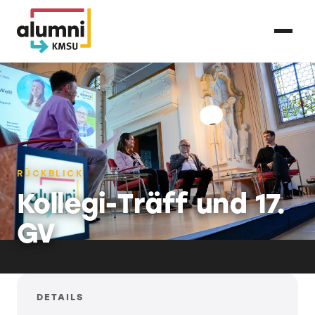
RÜCKBLICK
Kollegi-Träff und 17.
GV
DETAILS